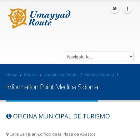
Home
/
Routes
/
Andalusian Route
/
Medina Sidonia
/
Information Point Medina Sidonia
OFICINA MUNICIPAL DE TURISMO
Calle San Juan-Edificio de la Plaza de Abastos